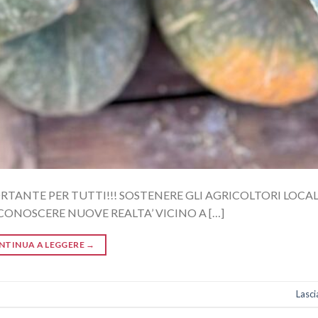
ORTANTE PER TUTTI!!! SOSTENERE GLI AGRICOLTORI LOCAL
DI CONOSCERE NUOVE REALTA’ VICINO A […]
NTINUA A LEGGERE
→
Lasc