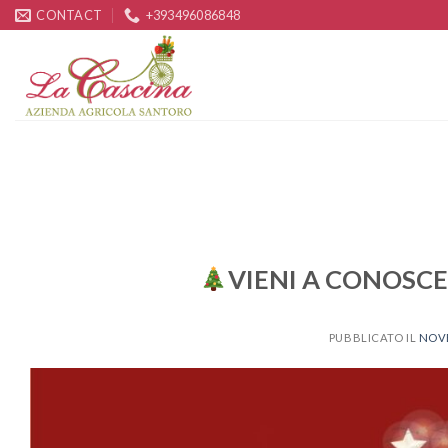
Skip
CONTACT
+393496086848
to
content
VIENI A CONOSCE
PUBBLICATO IL
NOVE