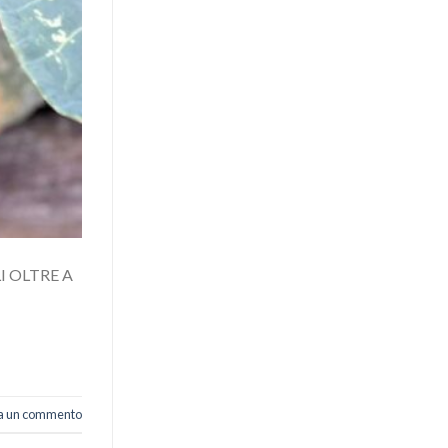
I OLTRE A
ia un commento