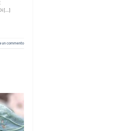
E
 […]
ia un commento