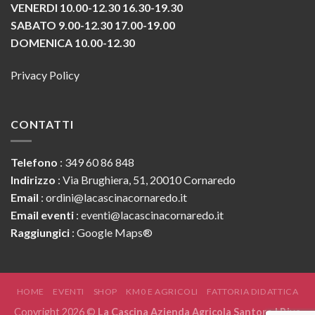
VENERDI 10.00-12.30 16.30-19.30
SABATO 9.00-12.30 17.00-19.00
DOMENICA 10.00-12.30
Privacy Policy
CONTATTI
Telefono
:
349 60 86 848
Indirizzo
: Via Brughiera, 51, 20010 Cornaredo
Email
:
ordini@lacascinacornaredo.it
Email eventi
:
eventi@lacascinacornaredo.it
Raggiungici
:
Google Maps®
HOME
EVENTI
SHOP
KM0 E AGRICOLI
FATTORIA DIDATTICA
Copyright 2026 ©
La Cascina Azienda Agricola Santoro | P.iva