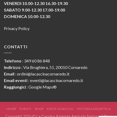
VENERDI 10.00-12.30 16.30-19.30
SABATO 9.00-12.30 17.00-19.00
DOMENICA 10.00-12.30
Privacy Policy
CONTATTI
Telefono
:
349 60 86 848
Indirizzo
: Via Brughiera, 51, 20010 Cornaredo
Email
:
ordini@lacascinacornaredo.it
Email eventi
:
eventi@lacascinacornaredo.it
Raggiungici
:
Google Maps®
HOME
EVENTI
SHOP
KM0 E AGRICOLI
FATTORIA DIDATTICA
Copyright 2026 ©
La Cascina Azienda Agricola Santoro | P.iva